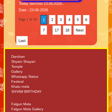
Today darshan 23.06.2026..
Date : 23-06-2026
Page 1 of 18
1
2
3
4
5
6
...
7
17
18
Next
Last
Darshan
Shyam Shayari
Temple
Gallery
Whatsapp Status
Festival
Khatu mela
SHYAM BIRTHDAY
Falgun Mela
Falgun Mela Gallery