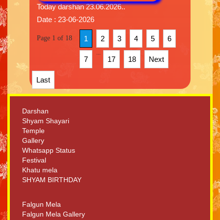
Today darshan 23.06.2026..
Date : 23-06-2026
Page 1 of 18
1
2
3
4
5
6
...
7
17
18
Next
Last
Darshan
Shyam Shayari
Temple
Gallery
Whatsapp Status
Festival
Khatu mela
SHYAM BIRTHDAY
Falgun Mela
Falgun Mela Gallery