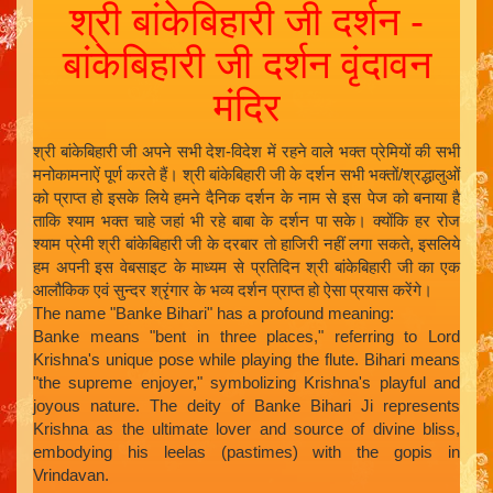
श्री बांकेबिहारी जी दर्शन -
बांकेबिहारी जी दर्शन वृंदावन
मंदिर
श्री बांकेबिहारी जी अपने सभी देश-विदेश में रहने वाले भक्त प्रेमियों की सभी
मनोकामनाऐं पूर्ण करते हैं। श्री बांकेबिहारी जी के दर्शन सभी भक्तों/श्रद्धालुओं
को प्राप्त हो इसके लिये हमने दैनिक दर्शन के नाम से इस पेज को बनाया है
ताकि श्याम भक्त चाहे जहां भी रहे बाबा के दर्शन पा सके। क्योंकि हर रोज
श्याम प्रेमी श्री बांकेबिहारी जी के दरबार तो हाजिरी नहीं लगा सकते, इसलिये
हम अपनी इस वेबसाइट के माध्यम से प्रतिदिन श्री बांकेबिहारी जी का एक
आलौकिक एवं सुन्दर श्रृंगार के भव्य दर्शन प्राप्त हो ऐसा प्रयास करेंगे।
The name "Banke Bihari" has a profound meaning:
Banke means "bent in three places," referring to Lord
Krishna's unique pose while playing the flute. Bihari means
"the supreme enjoyer," symbolizing Krishna's playful and
joyous nature. The deity of Banke Bihari Ji represents
Krishna as the ultimate lover and source of divine bliss,
embodying his leelas (pastimes) with the gopis in
Vrindavan.