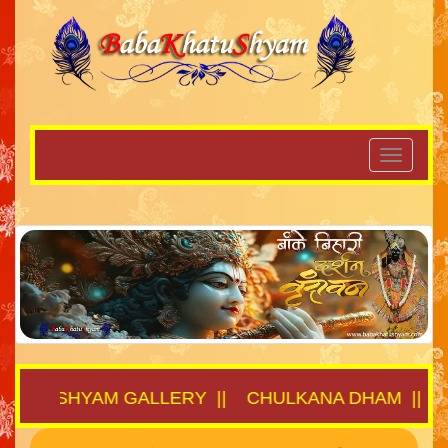
||
SHYAM GALLERY
||
CHULKANA DHAM
||