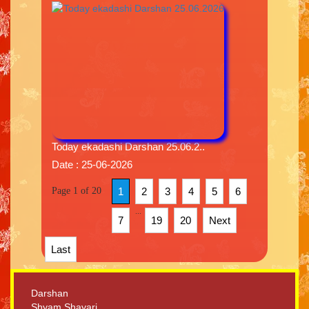
Today ekadashi Darshan 25.06.2..
Date : 25-06-2026
Page 1 of 20
1
2
3
4
5
6
...
7
19
20
Next
Last
Darshan
Shyam Shayari