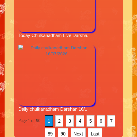
Today Chulkanadham Live Darsha..
Daily chulkanadham Darshan 16/..
...
Page 1 of 90
1
2
3
4
5
6
7
89
90
Next
Last