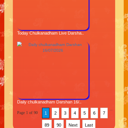
Today Chulkanadham Live Darsha..
Daily chulkanadham Darshan 16/..
...
Page 1 of 90
1
2
3
4
5
6
7
89
90
Next
Last