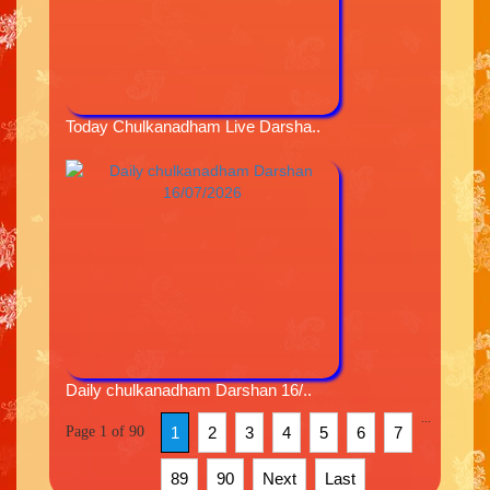
Today Chulkanadham Live Darsha..
Daily chulkanadham Darshan 16/..
...
Page 1 of 90
1
2
3
4
5
6
7
89
90
Next
Last