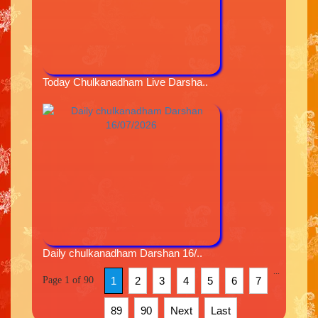
Today Chulkanadham Live Darsha..
Daily chulkanadham Darshan 16/..
...
Page 1 of 90
1
2
3
4
5
6
7
89
90
Next
Last