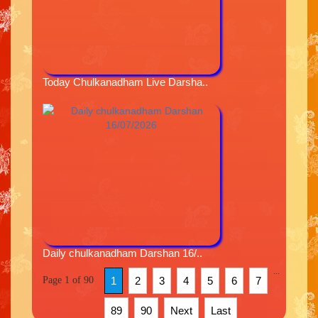
Today Chulkanadham Live Darsha..
Daily chulkanadham Darshan 16/..
...
Page 1 of 90
1
2
3
4
5
6
7
89
90
Next
Last