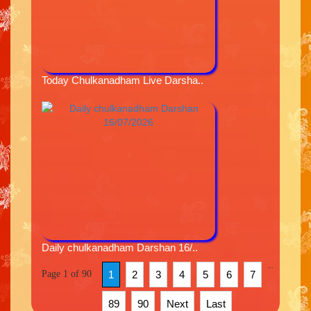
Today Chulkanadham Live Darsha..
Daily chulkanadham Darshan 16/..
...
Page 1 of 90
1
2
3
4
5
6
7
89
90
Next
Last