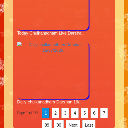
Today Chulkanadham Live Darsha..
Daily chulkanadham Darshan 16/..
...
Page 1 of 90
1
2
3
4
5
6
7
89
90
Next
Last