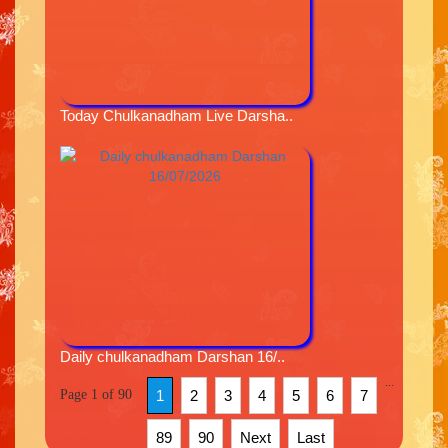
Today Chulkanadham Live Darsha..
Daily chulkanadham Darshan 16/..
...
Page 1 of 90
1
2
3
4
5
6
7
89
90
Next
Last