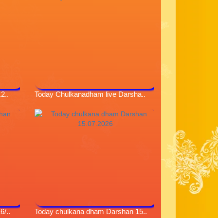
2..
Today Chulkanadham live Darsha..
/..
Today chulkana dham Darshan 15..