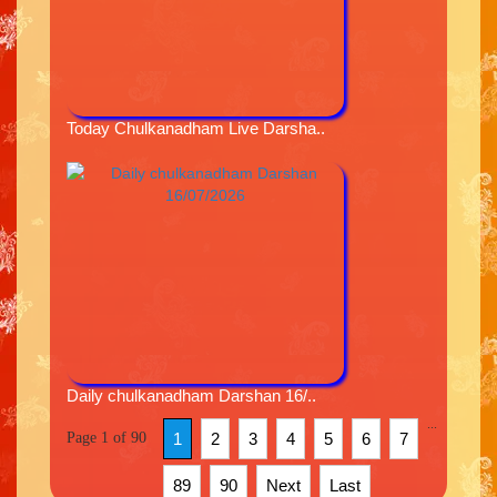
Today Chulkanadham Live Darsha..
Daily chulkanadham Darshan 16/..
...
Page 1 of 90
1
2
3
4
5
6
7
89
90
Next
Last