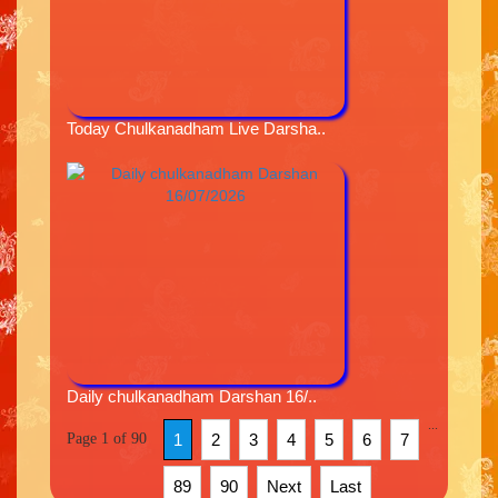
Today Chulkanadham Live Darsha..
Daily chulkanadham Darshan 16/..
...
Page 1 of 90
1
2
3
4
5
6
7
89
90
Next
Last