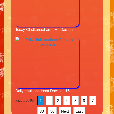
Today Chulkanadham Live Darsha..
Daily chulkanadham Darshan 16/..
...
Page 1 of 90
1
2
3
4
5
6
7
89
90
Next
Last