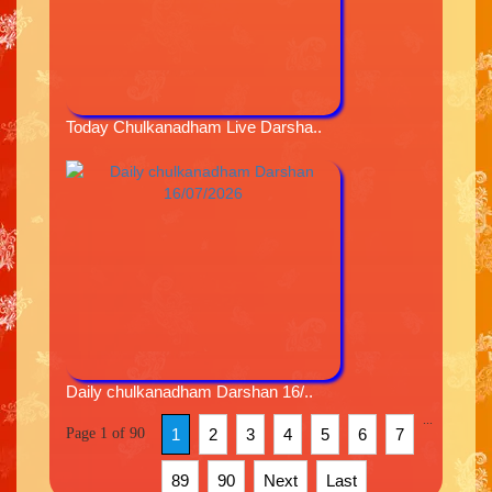
Today Chulkanadham Live Darsha..
Daily chulkanadham Darshan 16/..
...
Page 1 of 90
1
2
3
4
5
6
7
89
90
Next
Last