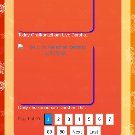
Today Chulkanadham Live Darsha..
Daily chulkanadham Darshan 16/..
...
Page 1 of 90
1
2
3
4
5
6
7
89
90
Next
Last