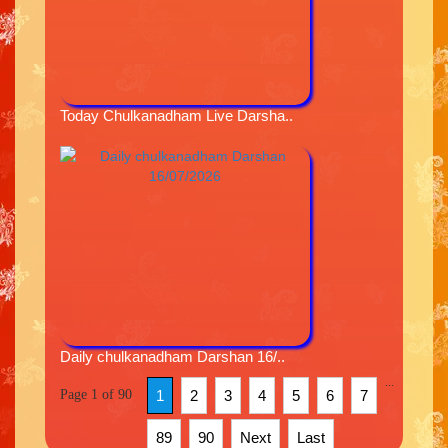
Today Chulkanadham Live Darsha..
Daily chulkanadham Darshan 16/..
...
Page 1 of 90
1
2
3
4
5
6
7
89
90
Next
Last