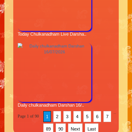
Today Chulkanadham Live Darsha..
Daily chulkanadham Darshan 16/..
...
Page 1 of 90
1
2
3
4
5
6
7
89
90
Next
Last