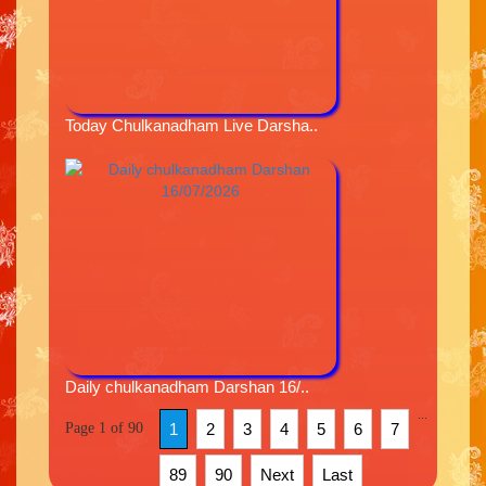
Today Chulkanadham Live Darsha..
Daily chulkanadham Darshan 16/..
...
Page 1 of 90
1
2
3
4
5
6
7
89
90
Next
Last