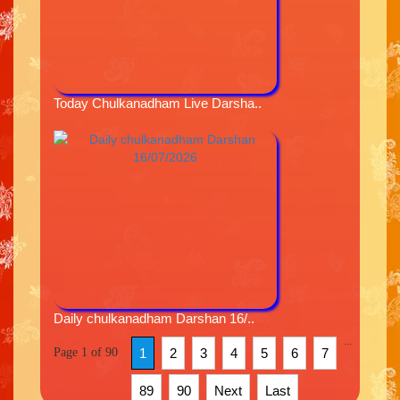
Today Chulkanadham Live Darsha..
Daily chulkanadham Darshan 16/..
...
Page 1 of 90
1
2
3
4
5
6
7
89
90
Next
Last