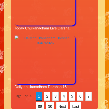
Today Chulkanadham Live Darsha..
Daily chulkanadham Darshan 16/..
...
Page 1 of 90
1
2
3
4
5
6
7
89
90
Next
Last