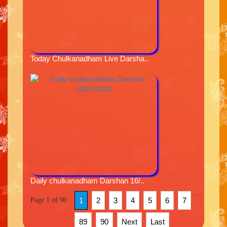
Today Chulkanadham Live Darsha..
Daily chulkanadham Darshan 16/..
...
Page 1 of 90
1
2
3
4
5
6
7
89
90
Next
Last