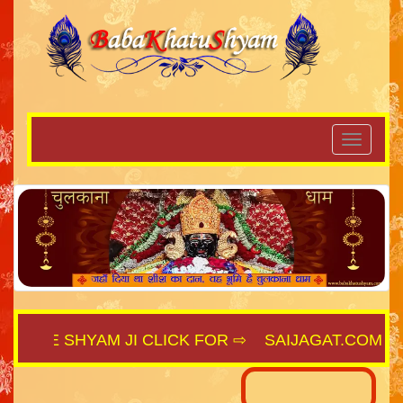
REE SHYAM JI CLICK FOR ⇨
SAIJAGAT.COM
||
SH