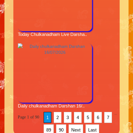
Today Chulkanadham Live Darsha..
Daily chulkanadham Darshan 16/..
...
Page 1 of 90
1
2
3
4
5
6
7
89
90
Next
Last