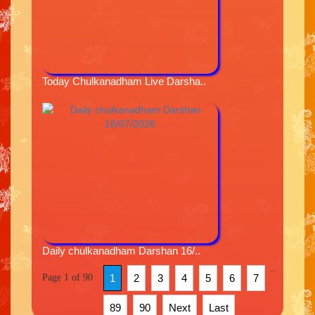
Today Chulkanadham Live Darsha..
Daily chulkanadham Darshan 16/..
...
Page 1 of 90
1
2
3
4
5
6
7
89
90
Next
Last