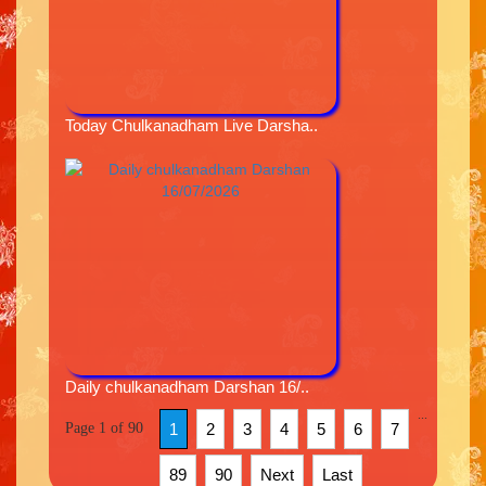
Today Chulkanadham Live Darsha..
Daily chulkanadham Darshan 16/..
...
Page 1 of 90
1
2
3
4
5
6
7
89
90
Next
Last