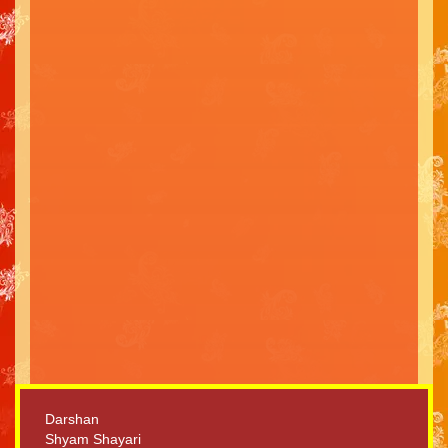
Darshan
Shyam Shayari