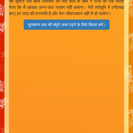
यह सूचना जब ऋषि लकीसर को पता चली तो बाबा ने राजा को एक संदेश
भेजा कि मैं आपका अन्न-जल ग्रहण नहीं करूंगा। मेरी तपोभूमि में (नौलखा
बाग) हर तरह की वनस्पति है और मेरा जीवनयापन यहीं से हो जायेगा।
चुलकाना धाम की संपूर्ण कथा पढ़ने के लिये क्लिक करें।