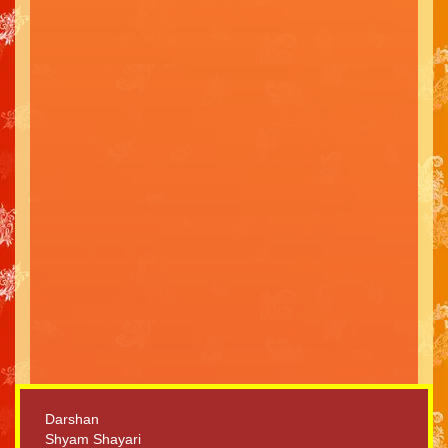
Darshan
Shyam Shayari