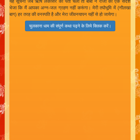
यह सूचना जब ऋषि लकीसर को पता चली तो बाबा ने राजा को एक संदेश
भेजा कि मैं आपका अन्न-जल ग्रहण नहीं करूंगा। मेरी तपोभूमि में (नौलखा
बाग) हर तरह की वनस्पति है और मेरा जीवनयापन यहीं से हो जायेगा।
चुलकाना धाम की संपूर्ण कथा पढ़ने के लिये क्लिक करें।