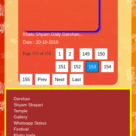
Khatu Shyam Daily Darshan..
Date : 20-10-2016
..
Page 153 of 155
1
2
149
150
151
152
153
154
155
Prev
Next
Last
Darshan
Shyam Shayari
Temple
Gallery
Whatsapp Status
Festival
Khatu mela