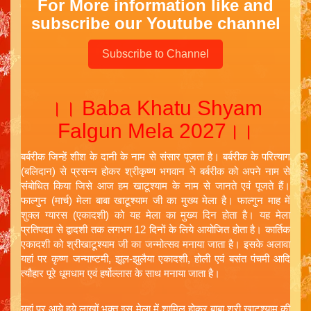
For More information like and
subscribe our Youtube channel
Subscribe to Channel
।। Baba Khatu Shyam
Falgun Mela 2027।।
बर्बरीक जिन्हें शीश के दानी के नाम से संसार पूजता है। बर्बरीक के परित्याग
(बलिदान) से प्रसन्न होकर श्रीकृष्ण भगवान ने बर्बरीक को अपने नाम से
संबोधित किया जिसे आज हम खाटूश्याम के नाम से जानते एवं पूजते हैं।
फाल्गुन (मार्च) मेला बाबा खाटूश्याम जी का मुख्य मेला है। फाल्गुन माह में
शुक्ल ग्यारस (एकादशी) को यह मेला का मुख्य दिन होता है। यह मेला
प्रतिपदाा से द्वादशी तक लगभग 12 दिनों के लिये आयोजित होता है। कार्तिक
एकादशी को श्रीखाटूश्याम जी का जन्मोत्सव मनाया जाता है। इसके अलावा
यहां पर कृष्ण जन्माष्टमी, झूल-झुलैया एकादशी, होली एवं बसंत पंचमी आदि
त्यौहार पूरे धूमधाम एवं हर्षोल्लास के साथ मनाया जाता है।
यहां पर आये हुये लाखों भक्त इस मेला में शामिल होकर बाबा श्री खाटूश्याम की