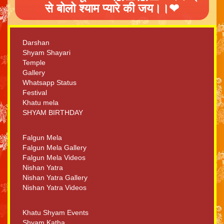
से बोलो श्याम प्यारे की जय।।❤
Darshan
Shyam Shayari
Temple
Gallery
Whatsapp Status
Festival
Khatu mela
SHYAM BIRTHDAY
Falgun Mela
Falgun Mela Gallery
Falgun Mela Videos
Nishan Yatra
Nishan Yatra Gallery
Nishan Yatra Videos
Khatu Shyam Events
Shyam Katha