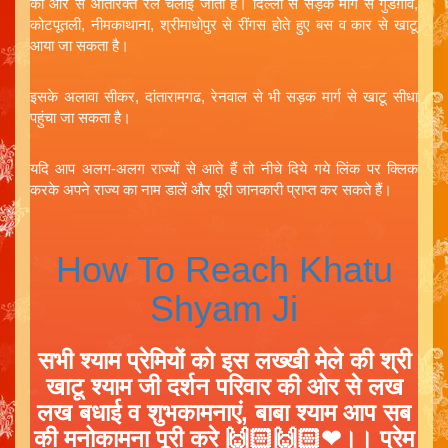
की ओर से अतिरिक्त रेल चलाई जाती हैं। दिल्ली से सड़क मार्ग से गुडग़ाव,
कोटपूतली, नीमकाथाना, श्रीमाधोपुर से रींगस होते हुए बस व कार से खाटू
आया जा सकता है।
इसके अलावा सीकर, दांतारामगढ, रेनवाल से भी सड़क मार्ग से खाटू सीधा
पहुंचा जा सकता है।
यदि आप अलग-अलग राज्यों से आते हैं तो नीचे दिये गये लिंक पर क्लिक
करके अपने राज्य का नाम डालें और पूरी जानकारी प्राप्त कर सकते हैं।
How To Reach Khatu
Shyam Ji
सभी श्याम प्रेमियों को इस लख्खी मेले की श्री
खाटू श्याम जी दर्शन परिवार की ओर से लख
लख बधाई व शुभकामनाएं, बाबा श्याम आप सब
की मनोकामना पूरी करे 🙌🏻🙌🏻❤।। प्रेम