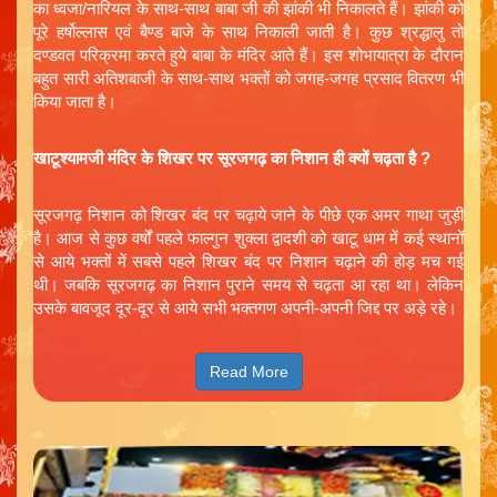
का ध्वजा/नारियल के साथ-साथ बाबा जी की झांकी भी निकालते हैं। झांकी को
पूरे हर्षोल्लास एवं बैण्ड बाजे के साथ निकाली जाती है। कुछ श्रद्धालु तो
दण्डवत परिक्रमा करते हुये बाबा के मंदिर आते हैं। इस शोभायात्रा के दौरान
बहुत सारी अतिशबाजी के साथ-साथ भक्तों को जगह-जगह प्रसाद वितरण भी
किया जाता है।
खाटूश्यामजी मंदिर के शिखर पर सूरजगढ़ का निशान ही क्यों चढ़ता है ?
सूरजगढ़ निशान को शिखर बंद पर चढ़ाये जाने के पीछे एक अमर गाथा जुड़ी
है। आज से कुछ वर्षों पहले फाल्गुन शुक्ला द्वादशी को खाटू धाम में कई स्थानों
से आये भक्तों में सबसे पहले शिखर बंद पर निशान चढ़ाने की होड़ मच गई
थी। जबकि सूरजगढ़ का निशान पुराने समय से चढ़ता आ रहा था। लेकिन
उसके बावजूद दूर-दूर से आये सभी भक्तगण अपनी-अपनी जिद्द पर अड़े रहे।
Read More