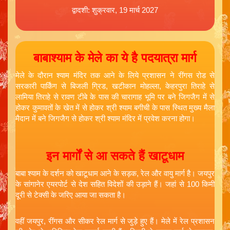
द्वादशी: शुक्रवार, 19 मार्च 2027
बाबाश्याम के मेले का ये है पदयात्रा मार्ग
मेले के दौरान श्याम मंदिर तक आने के लिये प्रशासन ने रींगस रोड से
सरकारी पार्किंग से बिजली ग्रिड, खटीकान मोहल्ला, केहरपुरा तिराहे से
लामिया तिराहे से रावण टीबे के पास की चारागाह भूमि पर बने जिगजैग में से
होकर कुमावतों के खेत में से होकर श्री श्याम बगीची के पास स्थित मुख्य मैला
मैदान में बने जिगजैग से होकर श्री श्याम मंदिर में प्रवेश करना होगा।
इन मार्गों से आ सकते हैं खाटूधाम
बाबा श्याम के दर्शन को खाटूधाम आने के सड़क, रेल और वायु मार्ग है। जयपुर
के सांगानेर एयरपोर्ट से देश सहित विदेशों की उड़ाने हैं। जहां से 100 किमी
दूरी से टेक्सी के जरिए आया जा सकता है।
वहीं जयपुर, रींगस और सीकर रेल मार्ग से जुड़े हुए हैं। मेले में रेल प्रशासन