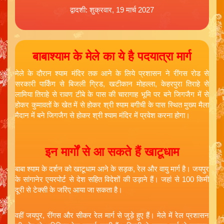
द्वादशी: शुक्रवार, 19 मार्च 2027
बाबाश्याम के मेले का ये है पदयात्रा मार्ग
मेले के दौरान श्याम मंदिर तक आने के लिये प्रशासन ने रींगस रोड से
सरकारी पार्किंग से बिजली ग्रिड, खटीकान मोहल्ला, केहरपुरा तिराहे से
लामिया तिराहे से रावण टीबे के पास की चारागाह भूमि पर बने जिगजैग में से
होकर कुमावतों के खेत में से होकर श्री श्याम बगीची के पास स्थित मुख्य मैला
मैदान में बने जिगजैग से होकर श्री श्याम मंदिर में प्रवेश करना होगा।
इन मार्गों से आ सकते हैं खाटूधाम
बाबा श्याम के दर्शन को खाटूधाम आने के सड़क, रेल और वायु मार्ग है। जयपुर
के सांगानेर एयरपोर्ट से देश सहित विदेशों की उड़ाने हैं। जहां से 100 किमी
दूरी से टेक्सी के जरिए आया जा सकता है।
वहीं जयपुर, रींगस और सीकर रेल मार्ग से जुड़े हुए हैं। मेले में रेल प्रशासन