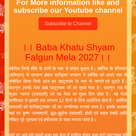
For More information like and
subscribe our Youtube channel
Subscribe to Channel
।। Baba Khatu Shyam
Falgun Mela 2027।।
बर्बरीक जिन्हें शीश के दानी के नाम से संसार पूजता है। बर्बरीक के परित्याग
(बलिदान) से प्रसन्न होकर श्रीकृष्ण भगवान ने बर्बरीक को अपने नाम से
संबोधित किया जिसे आज हम खाटूश्याम के नाम से जानते एवं पूजते हैं।
फाल्गुन (मार्च) मेला बाबा खाटूश्याम जी का मुख्य मेला है। फाल्गुन माह में
शुक्ल ग्यारस (एकादशी) को यह मेला का मुख्य दिन होता है। यह मेला
प्रतिपदाा से द्वादशी तक लगभग 12 दिनों के लिये आयोजित होता है। कार्तिक
एकादशी को श्रीखाटूश्याम जी का जन्मोत्सव मनाया जाता है। इसके अलावा
यहां पर कृष्ण जन्माष्टमी, झूल-झुलैया एकादशी, होली एवं बसंत पंचमी आदि
त्यौहार पूरे धूमधाम एवं हर्षोल्लास के साथ मनाया जाता है।
यहां पर आये हुये लाखों भक्त इस मेला में शामिल होकर बाबा श्री खाटूश्याम की