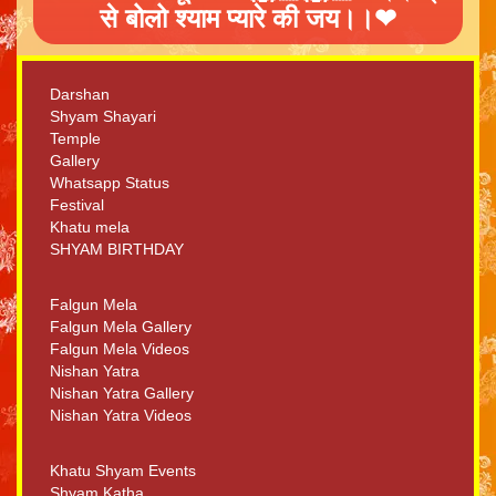
से बोलो श्याम प्यारे की जय।।❤
Darshan
Shyam Shayari
Temple
Gallery
Whatsapp Status
Festival
Khatu mela
SHYAM BIRTHDAY
Falgun Mela
Falgun Mela Gallery
Falgun Mela Videos
Nishan Yatra
Nishan Yatra Gallery
Nishan Yatra Videos
Khatu Shyam Events
Shyam Katha