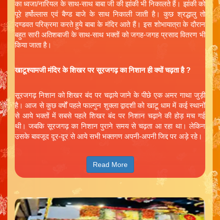
का ध्वजा/नारियल के साथ-साथ बाबा जी की झांकी भी निकालते हैं। झांकी को
पूरे हर्षोल्लास एवं बैण्ड बाजे के साथ निकाली जाती है। कुछ श्रद्धालु तो
दण्डवत परिक्रमा करते हुये बाबा के मंदिर आते हैं। इस शोभायात्रा के दौरान
बहुत सारी अतिशबाजी के साथ-साथ भक्तों को जगह-जगह प्रसाद वितरण भी
किया जाता है।
खाटूश्यामजी मंदिर के शिखर पर सूरजगढ़ का निशान ही क्यों चढ़ता है ?
सूरजगढ़ निशान को शिखर बंद पर चढ़ाये जाने के पीछे एक अमर गाथा जुड़ी
है। आज से कुछ वर्षों पहले फाल्गुन शुक्ला द्वादशी को खाटू धाम में कई स्थानों
से आये भक्तों में सबसे पहले शिखर बंद पर निशान चढ़ाने की होड़ मच गई
थी। जबकि सूरजगढ़ का निशान पुराने समय से चढ़ता आ रहा था। लेकिन
उसके बावजूद दूर-दूर से आये सभी भक्तगण अपनी-अपनी जिद्द पर अड़े रहे।
Read More