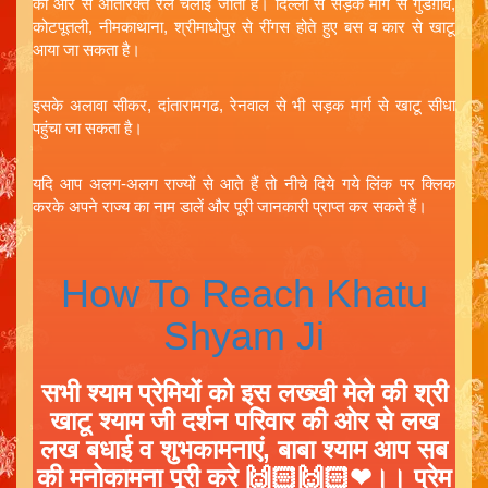
की ओर से अतिरिक्त रेल चलाई जाती हैं। दिल्ली से सड़क मार्ग से गुडग़ाव,
कोटपूतली, नीमकाथाना, श्रीमाधोपुर से रींगस होते हुए बस व कार से खाटू
आया जा सकता है।
इसके अलावा सीकर, दांतारामगढ, रेनवाल से भी सड़क मार्ग से खाटू सीधा
पहुंचा जा सकता है।
यदि आप अलग-अलग राज्यों से आते हैं तो नीचे दिये गये लिंक पर क्लिक
करके अपने राज्य का नाम डालें और पूरी जानकारी प्राप्त कर सकते हैं।
How To Reach Khatu
Shyam Ji
सभी श्याम प्रेमियों को इस लख्खी मेले की श्री
खाटू श्याम जी दर्शन परिवार की ओर से लख
लख बधाई व शुभकामनाएं, बाबा श्याम आप सब
की मनोकामना पूरी करे 🙌🏻🙌🏻❤।। प्रेम