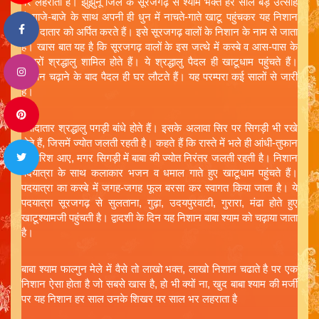
पर लहराता है। झुंझुनूं जिले के सूरजगढ़ से श्याम भक्त हर साल बड़े उत्साह
से गाजे-बाजे के साथ अपनी ही धुन में नाचते-गाते खाटू पहुंचकर यह निशान
लख दातार को अर्पित करते हैं। इसे सूरजगढ़ वालों के निशान के नाम से जाता
है। खास बात यह है कि सूरजगढ़ वालों के इस जत्थे में कस्बे व आस-पास के
हजारों श्रद्धालु शामिल होते हैं। ये श्रद्धालु पैदल ही खाटूधाम पहुंचते हैं।
निशान चढ़ाने के बाद पैदल ही घर लौटते हैं। यह परम्परा कई सालों से जारी
है।
ज्यादातार श्रद्धालु पगड़ी बांधे होते हैं। इसके अलावा सिर पर सिगड़ी भी रखे
होते हैं, जिसमें ज्योत जलती रहती है। कहते हैं कि रास्ते में भले ही आंधी-तुफान
या बारिश आए, मगर सिगड़ी में बाबा की ज्योत निरंतर जलती रहती है। निशान
पदयात्रा के साथ कलाकार भजन व धमाल गाते हुए खाटूधाम पहुंचते हैं।
पदयात्रा का कस्बे में जगह-जगह फूल बरसा कर स्वागत किया जाता है। ये
पदयात्रा सूरजगढ़ से सुलताना, गुढ़ा, उदयपुरवाटी, गुरारा, मंढा होते हुए
खाटूश्यामजी पहुंचती है। द्वादशी के दिन यह निशान बाबा श्याम को चढ़ाया जाता
है।
बाबा श्याम फाल्गुन मेले में वैसे तो लाखो भक्त, लाखो निशान चढाते है पर एक
निशान ऐसा होता है जो सबसे खास है, हो भी क्यों ना, खुद बाबा श्याम की मर्जी
पर यह निशान हर साल उनके शिखर पर साल भर लहराता है