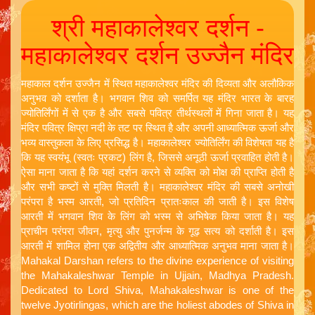
श्री महाकालेश्वर दर्शन -
महाकालेश्वर दर्शन उज्जैन मंदिर
महाकाल दर्शन उज्जैन में स्थित महाकालेश्वर मंदिर की दिव्यता और अलौकिक
अनुभव को दर्शाता है। भगवान शिव को समर्पित यह मंदिर भारत के बारह
ज्योतिर्लिंगों में से एक है और सबसे पवित्र तीर्थस्थलों में गिना जाता है। यह
मंदिर पवित्र क्षिप्रा नदी के तट पर स्थित है और अपनी आध्यात्मिक ऊर्जा और
भव्य वास्तुकला के लिए प्रसिद्ध है। महाकालेश्वर ज्योतिर्लिंग की विशेषता यह है
कि यह स्वयंभू (स्वतः प्रकट) लिंग है, जिससे अनूठी ऊर्जा प्रवाहित होती है।
ऐसा माना जाता है कि यहां दर्शन करने से व्यक्ति को मोक्ष की प्राप्ति होती है
और सभी कष्टों से मुक्ति मिलती है। महाकालेश्वर मंदिर की सबसे अनोखी
परंपरा है भस्म आरती, जो प्रतिदिन प्रातःकाल की जाती है। इस विशेष
आरती में भगवान शिव के लिंग को भस्म से अभिषेक किया जाता है। यह
प्राचीन परंपरा जीवन, मृत्यु और पुनर्जन्म के गूढ़ सत्य को दर्शाती है। इस
आरती में शामिल होना एक अद्वितीय और आध्यात्मिक अनुभव माना जाता है।
Mahakal Darshan refers to the divine experience of visiting
the Mahakaleshwar Temple in Ujjain, Madhya Pradesh.
Dedicated to Lord Shiva, Mahakaleshwar is one of the
twelve Jyotirlingas, which are the holiest abodes of Shiva in