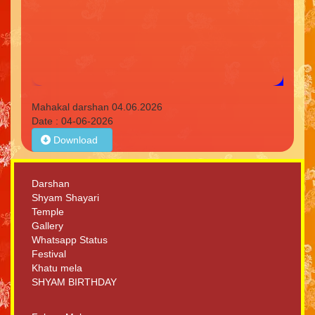
Mahakal darshan 04.06.2026
Date : 04-06-2026
Download
Darshan
Shyam Shayari
Temple
Gallery
Whatsapp Status
Festival
Khatu mela
SHYAM BIRTHDAY