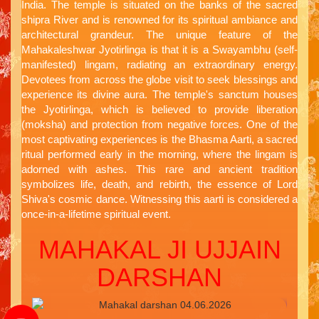
India. The temple is situated on the banks of the sacred
shipra River and is renowned for its spiritual ambiance and
architectural grandeur. The unique feature of the
Mahakaleshwar Jyotirlinga is that it is a Swayambhu (self-
manifested) lingam, radiating an extraordinary energy.
Devotees from across the globe visit to seek blessings and
experience its divine aura. The temple's sanctum houses
the Jyotirlinga, which is believed to provide liberation
(moksha) and protection from negative forces. One of the
most captivating experiences is the Bhasma Aarti, a sacred
ritual performed early in the morning, where the lingam is
adorned with ashes. This rare and ancient tradition
symbolizes life, death, and rebirth, the essence of Lord
Shiva's cosmic dance. Witnessing this aarti is considered a
once-in-a-lifetime spiritual event.
MAHAKAL JI UJJAIN
DARSHAN