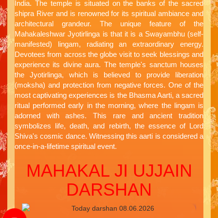
India. The temple is situated on the banks of the sacred
shipra River and is renowned for its spiritual ambiance and
architectural grandeur. The unique feature of the
Mahakaleshwar Jyotirlinga is that it is a Swayambhu (self-
manifested) lingam, radiating an extraordinary energy.
Devotees from across the globe visit to seek blessings and
experience its divine aura. The temple's sanctum houses
the Jyotirlinga, which is believed to provide liberation
(moksha) and protection from negative forces. One of the
most captivating experiences is the Bhasma Aarti, a sacred
ritual performed early in the morning, where the lingam is
adorned with ashes. This rare and ancient tradition
symbolizes life, death, and rebirth, the essence of Lord
Shiva's cosmic dance. Witnessing this aarti is considered a
once-in-a-lifetime spiritual event.
MAHAKAL JI UJJAIN
DARSHAN