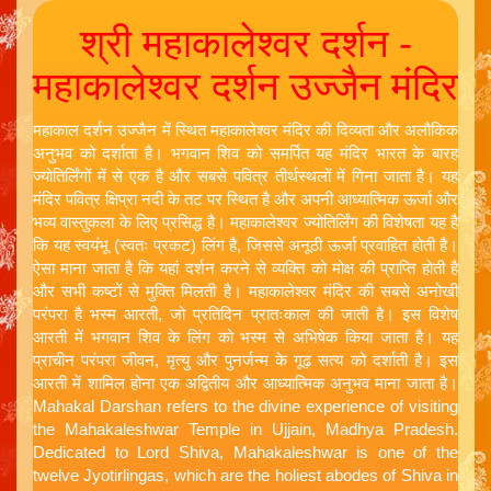
श्री महाकालेश्वर दर्शन -
महाकालेश्वर दर्शन उज्जैन मंदिर
महाकाल दर्शन उज्जैन में स्थित महाकालेश्वर मंदिर की दिव्यता और अलौकिक
अनुभव को दर्शाता है। भगवान शिव को समर्पित यह मंदिर भारत के बारह
ज्योतिर्लिंगों में से एक है और सबसे पवित्र तीर्थस्थलों में गिना जाता है। यह
मंदिर पवित्र क्षिप्रा नदी के तट पर स्थित है और अपनी आध्यात्मिक ऊर्जा और
भव्य वास्तुकला के लिए प्रसिद्ध है। महाकालेश्वर ज्योतिर्लिंग की विशेषता यह है
कि यह स्वयंभू (स्वतः प्रकट) लिंग है, जिससे अनूठी ऊर्जा प्रवाहित होती है।
ऐसा माना जाता है कि यहां दर्शन करने से व्यक्ति को मोक्ष की प्राप्ति होती है
और सभी कष्टों से मुक्ति मिलती है। महाकालेश्वर मंदिर की सबसे अनोखी
परंपरा है भस्म आरती, जो प्रतिदिन प्रातःकाल की जाती है। इस विशेष
आरती में भगवान शिव के लिंग को भस्म से अभिषेक किया जाता है। यह
प्राचीन परंपरा जीवन, मृत्यु और पुनर्जन्म के गूढ़ सत्य को दर्शाती है। इस
आरती में शामिल होना एक अद्वितीय और आध्यात्मिक अनुभव माना जाता है।
Mahakal Darshan refers to the divine experience of visiting
the Mahakaleshwar Temple in Ujjain, Madhya Pradesh.
Dedicated to Lord Shiva, Mahakaleshwar is one of the
twelve Jyotirlingas, which are the holiest abodes of Shiva in