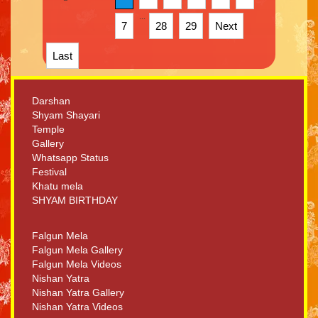
...
7
28
29
Next
Last
Darshan
Shyam Shayari
Temple
Gallery
Whatsapp Status
Festival
Khatu mela
SHYAM BIRTHDAY
Falgun Mela
Falgun Mela Gallery
Falgun Mela Videos
Nishan Yatra
Nishan Yatra Gallery
Nishan Yatra Videos