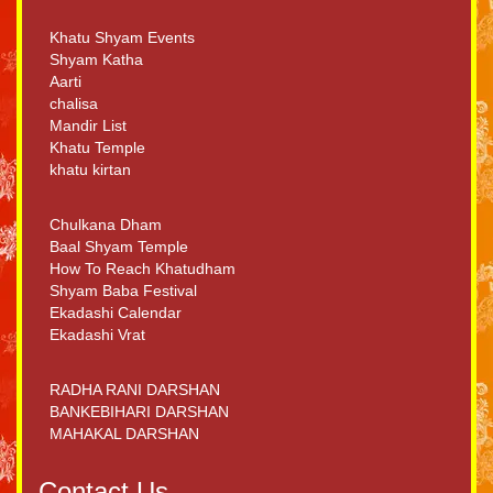
Khatu Shyam Events
Shyam Katha
Aarti
chalisa
Mandir List
Khatu Temple
khatu kirtan
Chulkana Dham
Baal Shyam Temple
How To Reach Khatudham
Shyam Baba Festival
Ekadashi Calendar
Ekadashi Vrat
RADHA RANI DARSHAN
BANKEBIHARI DARSHAN
MAHAKAL DARSHAN
Contact Us