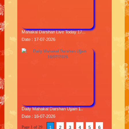
Mahakal Darshan Live Today 17...
Date : 17-07-2026
Daily Mahakal Darshan Ujjain 1..
Date : 16-07-2026
Page 1 of 29
1
2
3
4
5
6