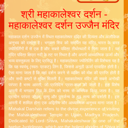
श्री महाकालेश्वर दर्शन -
महाकालेश्वर दर्शन उज्जैन मंदिर
महाकाल दर्शन उज्जैन में स्थित महाकालेश्वर मंदिर की दिव्यता और अलौकिक
अनुभव को दर्शाता है। भगवान शिव को समर्पित यह मंदिर भारत के बारह
ज्योतिर्लिंगों में से एक है और सबसे पवित्र तीर्थस्थलों में गिना जाता है। यह
मंदिर पवित्र क्षिप्रा नदी के तट पर स्थित है और अपनी आध्यात्मिक ऊर्जा और
भव्य वास्तुकला के लिए प्रसिद्ध है। महाकालेश्वर ज्योतिर्लिंग की विशेषता यह है
कि यह स्वयंभू (स्वतः प्रकट) लिंग है, जिससे अनूठी ऊर्जा प्रवाहित होती है।
ऐसा माना जाता है कि यहां दर्शन करने से व्यक्ति को मोक्ष की प्राप्ति होती है
और सभी कष्टों से मुक्ति मिलती है। महाकालेश्वर मंदिर की सबसे अनोखी
परंपरा है भस्म आरती, जो प्रतिदिन प्रातःकाल की जाती है। इस विशेष
आरती में भगवान शिव के लिंग को भस्म से अभिषेक किया जाता है। यह
प्राचीन परंपरा जीवन, मृत्यु और पुनर्जन्म के गूढ़ सत्य को दर्शाती है। इस
आरती में शामिल होना एक अद्वितीय और आध्यात्मिक अनुभव माना जाता है।
Mahakal Darshan refers to the divine experience of visiting
the Mahakaleshwar Temple in Ujjain, Madhya Pradesh.
Dedicated to Lord Shiva, Mahakaleshwar is one of the
twelve Jyotirlingas, which are the holiest abodes of Shiva in