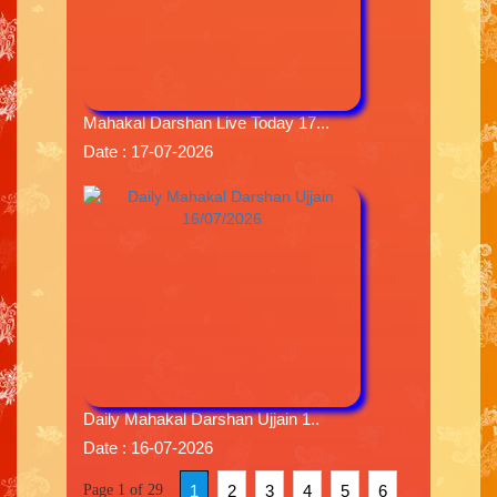
Mahakal Darshan Live Today 17...
Date : 17-07-2026
Daily Mahakal Darshan Ujjain 1..
Date : 16-07-2026
Page 1 of 29
1
2
3
4
5
6