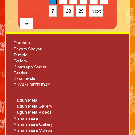
...
7
28
29
Next
Last
Darshan
Shyam Shayari
Temple
Gallery
Whatsapp Status
Festival
Khatu mela
SHYAM BIRTHDAY
Falgun Mela
Falgun Mela Gallery
Falgun Mela Videos
Nishan Yatra
Nishan Yatra Gallery
Nishan Yatra Videos