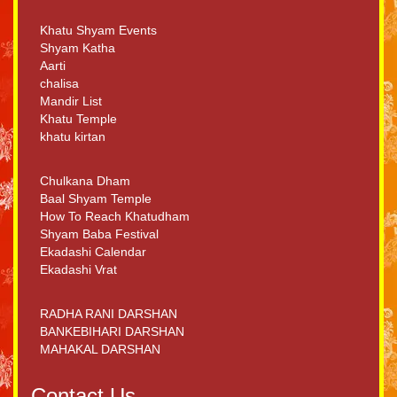
Khatu Shyam Events
Shyam Katha
Aarti
chalisa
Mandir List
Khatu Temple
khatu kirtan
Chulkana Dham
Baal Shyam Temple
How To Reach Khatudham
Shyam Baba Festival
Ekadashi Calendar
Ekadashi Vrat
RADHA RANI DARSHAN
BANKEBIHARI DARSHAN
MAHAKAL DARSHAN
Contact Us