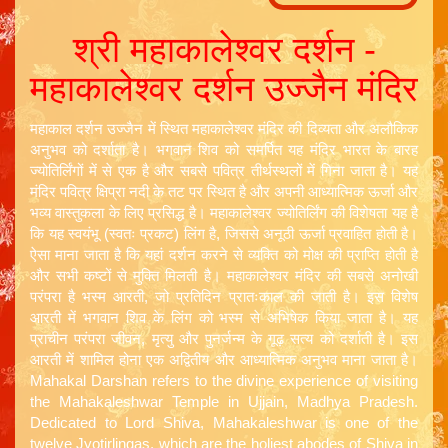
श्री महाकालेश्वर दर्शन -
महाकालेश्वर दर्शन उज्जैन मंदिर
महाकाल दर्शन उज्जैन में स्थित महाकालेश्वर मंदिर की दिव्यता और अलौकिक
अनुभव को दर्शाता है। भगवान शिव को समर्पित यह मंदिर भारत के बारह
ज्योतिर्लिंगों में से एक है और सबसे पवित्र तीर्थस्थलों में गिना जाता है। यह
मंदिर पवित्र क्षिप्रा नदी के तट पर स्थित है और अपनी आध्यात्मिक ऊर्जा और
भव्य वास्तुकला के लिए प्रसिद्ध है। महाकालेश्वर ज्योतिर्लिंग की विशेषता यह है
कि यह स्वयंभू (स्वतः प्रकट) लिंग है, जिससे अनूठी ऊर्जा प्रवाहित होती है।
ऐसा माना जाता है कि यहां दर्शन करने से व्यक्ति को मोक्ष की प्राप्ति होती है
और सभी कष्टों से मुक्ति मिलती है। महाकालेश्वर मंदिर की सबसे अनोखी
परंपरा है भस्म आरती, जो प्रतिदिन प्रातःकाल की जाती है। इस विशेष
आरती में भगवान शिव के लिंग को भस्म से अभिषेक किया जाता है। यह
प्राचीन परंपरा जीवन, मृत्यु और पुनर्जन्म के गूढ़ सत्य को दर्शाती है। इस
आरती में शामिल होना एक अद्वितीय और आध्यात्मिक अनुभव माना जाता है।
Mahakal Darshan refers to the divine experience of visiting
the Mahakaleshwar Temple in Ujjain, Madhya Pradesh.
Dedicated to Lord Shiva, Mahakaleshwar is one of the
twelve Jyotirlingas, which are the holiest abodes of Shiva in