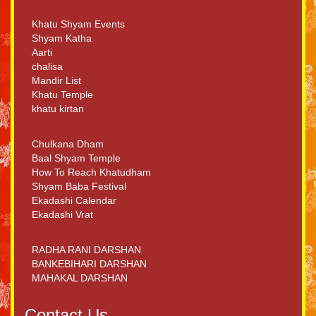
Khatu Shyam Events
Shyam Katha
Aarti
chalisa
Mandir List
Khatu Temple
khatu kirtan
Chulkana Dham
Baal Shyam Temple
How To Reach Khatudham
Shyam Baba Festival
Ekadashi Calendar
Ekadashi Vrat
RADHA RANI DARSHAN
BANKEBIHARI DARSHAN
MAHAKAL DARSHAN
Contact Us