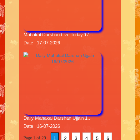
Mahakal Darshan Live Today 17...
Date : 17-07-2026
Daily Mahakal Darshan Ujjain 1..
Date : 16-07-2026
Page 1 of 29
1
2
3
4
5
6