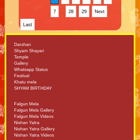
...
7
28
29
Next
Last
Darshan
Shyam Shayari
Temple
Gallery
Whatsapp Status
Festival
Khatu mela
SHYAM BIRTHDAY
Falgun Mela
Falgun Mela Gallery
Falgun Mela Videos
Nishan Yatra
Nishan Yatra Gallery
Nishan Yatra Videos