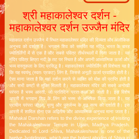
श्री महाकालेश्वर दर्शन -
महाकालेश्वर दर्शन उज्जैन मंदिर
महाकाल दर्शन उज्जैन में स्थित महाकालेश्वर मंदिर की दिव्यता और अलौकिक
अनुभव को दर्शाता है। भगवान शिव को समर्पित यह मंदिर भारत के बारह
ज्योतिर्लिंगों में से एक है और सबसे पवित्र तीर्थस्थलों में गिना जाता है। यह
मंदिर पवित्र क्षिप्रा नदी के तट पर स्थित है और अपनी आध्यात्मिक ऊर्जा और
भव्य वास्तुकला के लिए प्रसिद्ध है। महाकालेश्वर ज्योतिर्लिंग की विशेषता यह है
कि यह स्वयंभू (स्वतः प्रकट) लिंग है, जिससे अनूठी ऊर्जा प्रवाहित होती है।
ऐसा माना जाता है कि यहां दर्शन करने से व्यक्ति को मोक्ष की प्राप्ति होती है
और सभी कष्टों से मुक्ति मिलती है। महाकालेश्वर मंदिर की सबसे अनोखी
परंपरा है भस्म आरती, जो प्रतिदिन प्रातःकाल की जाती है। इस विशेष
आरती में भगवान शिव के लिंग को भस्म से अभिषेक किया जाता है। यह
प्राचीन परंपरा जीवन, मृत्यु और पुनर्जन्म के गूढ़ सत्य को दर्शाती है। इस
आरती में शामिल होना एक अद्वितीय और आध्यात्मिक अनुभव माना जाता है।
Mahakal Darshan refers to the divine experience of visiting
the Mahakaleshwar Temple in Ujjain, Madhya Pradesh.
Dedicated to Lord Shiva, Mahakaleshwar is one of the
twelve Jyotirlingas, which are the holiest abodes of Shiva in