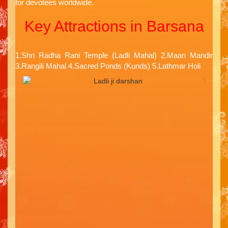
for devotees worldwide.
Key Attractions in Barsana
1.Shri Radha Rani Temple (Ladli Mahal) 2.Maan Mandir
3.Rangili Mahal 4.Sacred Ponds (Kunds) 5.Lathmar Holi