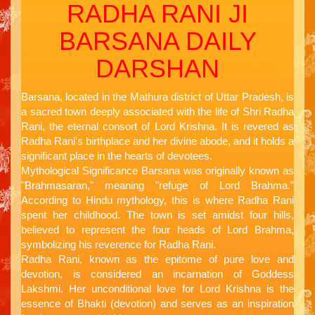
RADHA RANI JI
BARSANA DAILY
DARSHAN
Barsana, located in the Mathura district of Uttar Pradesh, is
a sacred town deeply associated with the life of Shri Radha
Rani, the eternal consort of Lord Krishna. It is revered as
Radha Rani's birthplace and her divine abode, and it holds a
significant place in the hearts of devotees.
Mythological Significance Barsana was originally known as
"Brahmasaran," meaning "refuge of Lord Brahma."
According to Hindu mythology, this is where Radha Rani
spent her childhood. The town is set amidst four hills,
believed to represent the four heads of Lord Brahma,
symbolizing his reverence for Radha Rani.
Radha Rani, known as the epitome of pure love and
devotion, is considered an incarnation of Goddess
Lakshmi. Her unconditional love for Lord Krishna is the
essence of Bhakti (devotion) and serves as an inspiration