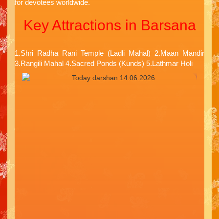
for devotees worldwide.
Key Attractions in Barsana
1.Shri Radha Rani Temple (Ladli Mahal) 2.Maan Mandir
3.Rangili Mahal 4.Sacred Ponds (Kunds) 5.Lathmar Holi