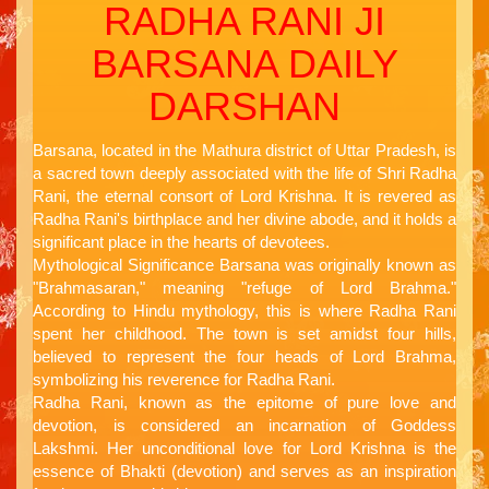
RADHA RANI JI
BARSANA DAILY
DARSHAN
Barsana, located in the Mathura district of Uttar Pradesh, is
a sacred town deeply associated with the life of Shri Radha
Rani, the eternal consort of Lord Krishna. It is revered as
Radha Rani's birthplace and her divine abode, and it holds a
significant place in the hearts of devotees.
Mythological Significance Barsana was originally known as
"Brahmasaran," meaning "refuge of Lord Brahma."
According to Hindu mythology, this is where Radha Rani
spent her childhood. The town is set amidst four hills,
believed to represent the four heads of Lord Brahma,
symbolizing his reverence for Radha Rani.
Radha Rani, known as the epitome of pure love and
devotion, is considered an incarnation of Goddess
Lakshmi. Her unconditional love for Lord Krishna is the
essence of Bhakti (devotion) and serves as an inspiration