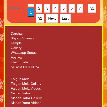
...
Page 1 of 32
2
3
4
5
6
7
31
1
32
Next
Last
Darshan
Shyam Shayari
Temple
Gallery
Whatsapp Status
Festival
Khatu mela
SHYAM BIRTHDAY
Falgun Mela
Falgun Mela Gallery
Falgun Mela Videos
Nishan Yatra
Nishan Yatra Gallery
Nishan Yatra Videos