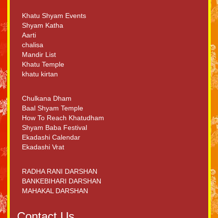
Khatu Shyam Events
Shyam Katha
Aarti
chalisa
Mandir List
Khatu Temple
khatu kirtan
Chulkana Dham
Baal Shyam Temple
How To Reach Khatudham
Shyam Baba Festival
Ekadashi Calendar
Ekadashi Vrat
RADHA RANI DARSHAN
BANKEBIHARI DARSHAN
MAHAKAL DARSHAN
Contact Us