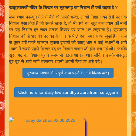
खाटूश्यामजी मंदिर के शिखर पर सूरजगढ़ का निशान ही क्यों चढ़ता है ?
बाबा श्याम फाल्गुन मेले में वैसे तो लाखो भक्त, लाखो निशान चढाते है पर एक
निशान ऐसा होता है जो सबसे खास है, हो भी क्यों ना, खुद बाबा श्याम की मर्जी
पर यह निशान हर साल उनके शिखर पर साल भर लहराता है। सूरजगढ़
निशान को शिखर बंद पर चढ़ाये जाने के पीछे एक अमर गाथा जुड़ी है। आज
से कुछ वर्षों पहले फाल्गुन शुक्ला द्वादशी को खाटू धाम में कई स्थानों से आये
भक्तों में सबसे पहले शिखर बंद पर निशान चढ़ाने की होड़ मच गई थी। जबकि
सूरजगढ़ का निशान पुराने समय से चढ़ता आ रहा था। लेकिन उसके बावजूद
दूर-दूर से आये सभी भक्तगण अपनी-अपनी जिद्द पर अड़े रहे।
सूरजगढ़ निशान की संपूर्ण कथा पढ़ने के लिये क्लिक करें।
Click here for daily live sandhya aarti from surajgarh