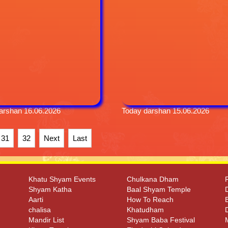
arshan 16.06.2026
Today darshan 15.06.2026
31
32
Next
Last
Khatu Shyam Events
Chulkana Dham
Shyam Katha
Baal Shyam Temple
Aarti
How To Reach
chalisa
Khatudham
Mandir List
Shyam Baba Festival