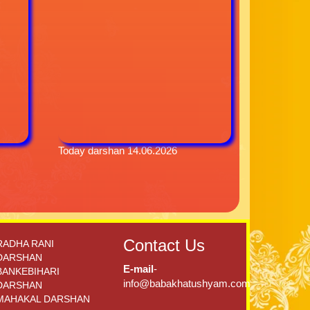
Today darshan 14.06.2026
Contact Us
RADHA RANI
DARSHAN
E-mail
-
BANKEBIHARI
info@babakhatushyam.com
DARSHAN
MAHAKAL DARSHAN