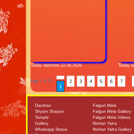
Today darshan 22.06.2026
Today d
...
Page 1 of 32
2
3
4
5
6
7
1
Darshan
Falgun Mela
Shyam Shayari
Falgun Mela Gallery
Temple
Falgun Mela Videos
Gallery
Nishan Yatra
Whatsapp Status
Nishan Yatra Gallery