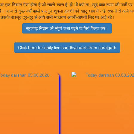
ते है पर एक निशान ऐसा होता है जो सबसे खास है, हो भी क्यों ना, खुद बाबा श्याम की 
आज से कुछ वर्षों पहले फाल्गुन शुक्ला द्वादशी को खाटू धाम में कई स्थानों से आये
सके बावजूद दूर-दूर से आये सभी भक्तगण अपनी-अपनी जिद्द पर अड़े रहे।
सूरजगढ़ निशान की संपूर्ण कथा पढ़ने के लिये क्लिक करें।
Click here for daily live sandhya aarti from surajgarh