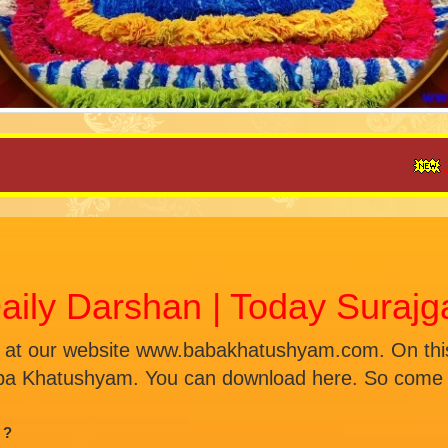
JAI SH
aily Darshan | Today Suraj
 at our website www.babakhatushyam.com. On this 
ba Khatushyam. You can download here. So come a
ै ?