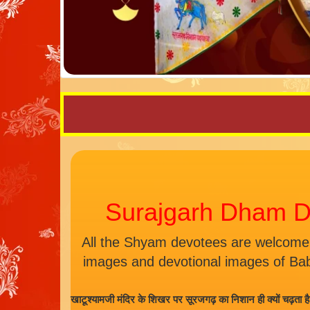
Surajgarh Dham D
All the Shyam devotees are welcome
images and devotional images of Ba
खाटूश्यामजी मंदिर के शिखर पर सूरजगढ़ का निशान ही क्यों चढ़ता ह