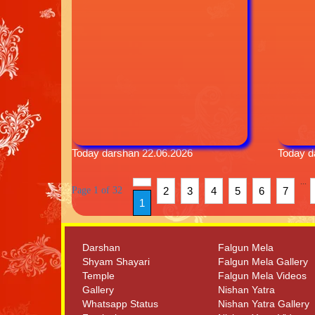
Today darshan 22.06.2026
Today d
...
Page 1 of 32
2
3
4
5
6
7
1
Darshan
Falgun Mela
Shyam Shayari
Falgun Mela Gallery
Temple
Falgun Mela Videos
Gallery
Nishan Yatra
Whatsapp Status
Nishan Yatra Gallery