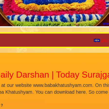
JAI SHREE
aily Darshan | Today Suraj
 at our website www.babakhatushyam.com. On this 
ba Khatushyam. You can download here. So come a
ै ?