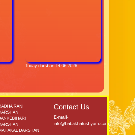
Today darshan 14.06.2026
Contact Us
RADHA RANI
DARSHAN
E-mail
-
BANKEBIHARI
info@babakhatushyam.com
DARSHAN
MAHAKAL DARSHAN