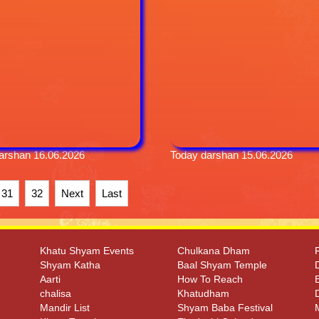
arshan 16.06.2026
Today darshan 15.06.2026
31
32
Next
Last
Khatu Shyam Events
Chulkana Dham
Shyam Katha
Baal Shyam Temple
Aarti
How To Reach
chalisa
Khatudham
Mandir List
Shyam Baba Festival