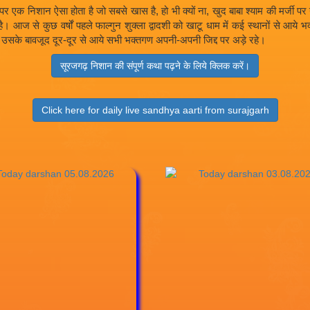
ते है पर एक निशान ऐसा होता है जो सबसे खास है, हो भी क्यों ना, खुद बाबा श्याम की 
आज से कुछ वर्षों पहले फाल्गुन शुक्ला द्वादशी को खाटू धाम में कई स्थानों से आये
सके बावजूद दूर-दूर से आये सभी भक्तगण अपनी-अपनी जिद्द पर अड़े रहे।
सूरजगढ़ निशान की संपूर्ण कथा पढ़ने के लिये क्लिक करें।
Click here for daily live sandhya aarti from surajgarh