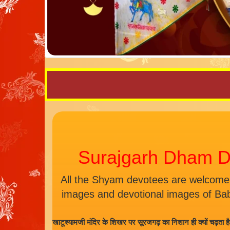
Surajgarh Dham D
All the Shyam devotees are welcome
images and devotional images of Ba
खाटूश्यामजी मंदिर के शिखर पर सूरजगढ़ का निशान ही क्यों चढ़ता ह