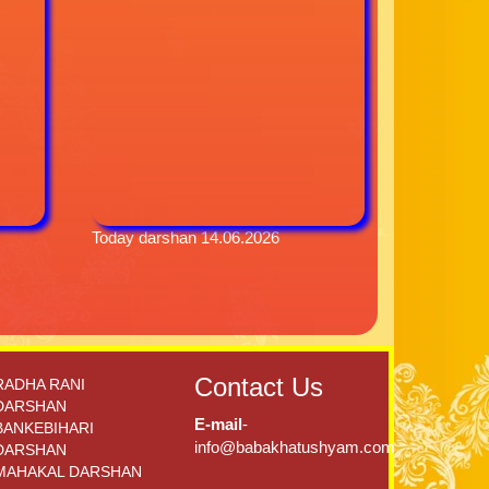
Today darshan 14.06.2026
Contact Us
RADHA RANI
DARSHAN
E-mail
-
BANKEBIHARI
info@babakhatushyam.com
DARSHAN
MAHAKAL DARSHAN