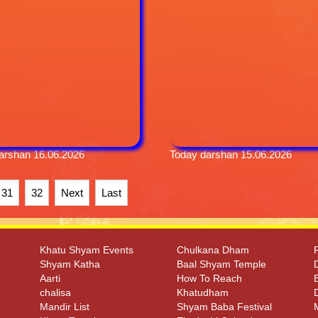
arshan 16.06.2026
Today darshan 15.06.2026
31
32
Next
Last
Khatu Shyam Events
Chulkana Dham
Shyam Katha
Baal Shyam Temple
Aarti
How To Reach
chalisa
Khatudham
Mandir List
Shyam Baba Festival