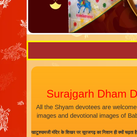
Surajgarh Dham D
All the Shyam devotees are welcome
images and devotional images of Ba
खाटूश्यामजी मंदिर के शिखर पर सूरजगढ़ का निशान ही क्यों चढ़ता ह