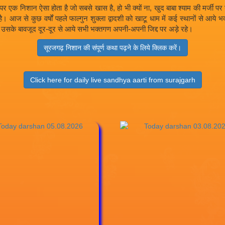
ते है पर एक निशान ऐसा होता है जो सबसे खास है, हो भी क्यों ना, खुद बाबा श्याम की 
आज से कुछ वर्षों पहले फाल्गुन शुक्ला द्वादशी को खाटू धाम में कई स्थानों से आये
सके बावजूद दूर-दूर से आये सभी भक्तगण अपनी-अपनी जिद्द पर अड़े रहे।
सूरजगढ़ निशान की संपूर्ण कथा पढ़ने के लिये क्लिक करें।
Click here for daily live sandhya aarti from surajgarh