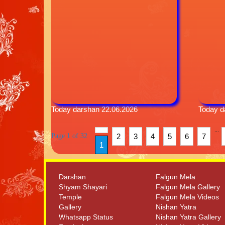
Today darshan 22.06.2026
Today d
...
Page 1 of 32
2
3
4
5
6
7
1
Darshan
Falgun Mela
Shyam Shayari
Falgun Mela Gallery
Temple
Falgun Mela Videos
Gallery
Nishan Yatra
Whatsapp Status
Nishan Yatra Gallery