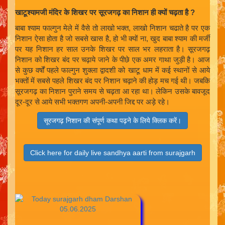
खाटूश्यामजी मंदिर के शिखर पर सूरजगढ़ का निशान ही क्यों चढ़ता है ?
बाबा श्याम फाल्गुन मेले में वैसे तो लाखो भक्त, लाखो निशान चढाते है पर एक
निशान ऐसा होता है जो सबसे खास है, हो भी क्यों ना, खुद बाबा श्याम की मर्जी
पर यह निशान हर साल उनके शिखर पर साल भर लहराता है। सूरजगढ़
निशान को शिखर बंद पर चढ़ाये जाने के पीछे एक अमर गाथा जुड़ी है। आज
से कुछ वर्षों पहले फाल्गुन शुक्ला द्वादशी को खाटू धाम में कई स्थानों से आये
भक्तों में सबसे पहले शिखर बंद पर निशान चढ़ाने की होड़ मच गई थी। जबकि
सूरजगढ़ का निशान पुराने समय से चढ़ता आ रहा था। लेकिन उसके बावजूद
दूर-दूर से आये सभी भक्तगण अपनी-अपनी जिद्द पर अड़े रहे।
सूरजगढ़ निशान की संपूर्ण कथा पढ़ने के लिये क्लिक करें।
Click here for daily live sandhya aarti from surajgarh