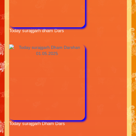
Today surajgarh dham Dars
Today surajgarh Dham Dars