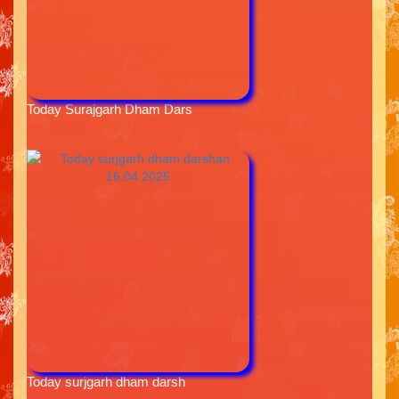
Today Surajgarh Dham Dars
Today surjgarh dham darsh