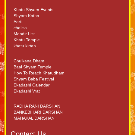
Khatu Shyam Events
Shyam Katha
Aarti
chalisa
Mandir List
Khatu Temple
khatu kirtan
Chulkana Dham
Baal Shyam Temple
How To Reach Khatudham
Shyam Baba Festival
Ekadashi Calendar
Ekadashi Vrat
RADHA RANI DARSHAN
BANKEBIHARI DARSHAN
MAHAKAL DARSHAN
Contact Us