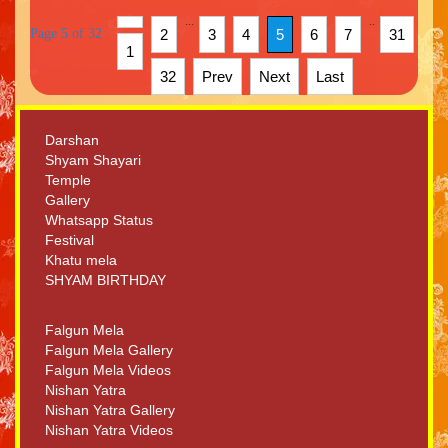
...
..
Page 5 of 32
2
3
4
5
6
7
31
1
32
Prev
Next
Last
Darshan
Shyam Shayari
Temple
Gallery
Whatsapp Status
Festival
Khatu mela
SHYAM BIRTHDAY
Falgun Mela
Falgun Mela Gallery
Falgun Mela Videos
Nishan Yatra
Nishan Yatra Gallery
Nishan Yatra Videos