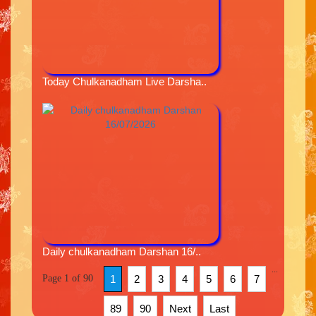
Today Chulkanadham Live Darsha..
Daily chulkanadham Darshan 16/..
...
Page 1 of 90
1
2
3
4
5
6
7
89
90
Next
Last